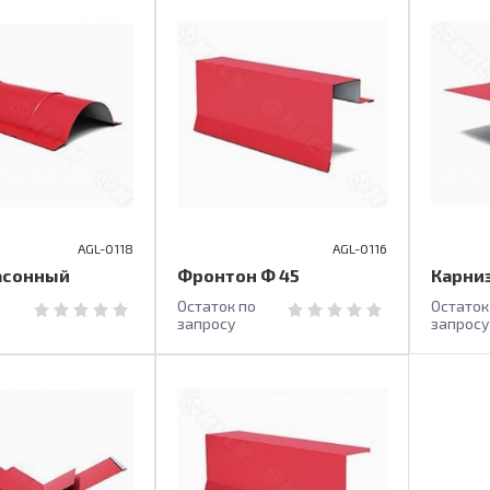
AGL-0118
AGL-0116
асонный
Фронтон Ф 45
Карни
о
Остаток по
Остаток
запросу
запросу