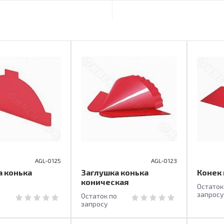
AGL-0125
AGL-0123
а конька
Заглушка конька
Конек
коническая
Остаток
запросу
о
Остаток по
запросу