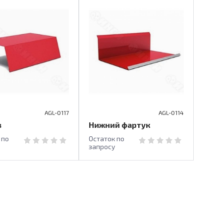
AGL-0117
AGL-0114
з
Нижний фартук
 по
Остаток по
запросу