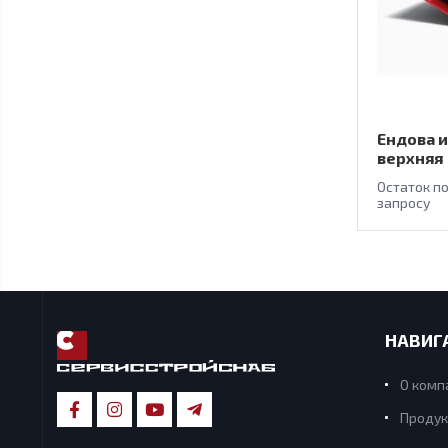
Ендова и
верхняя
Остаток п
запросу
НАВИГ
О комп
Продук