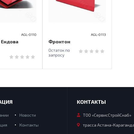
AGL-0110
AGL-0113
 Ендова
Фронтон
Остаток по
запросу
о
АЦИЯ
КОНТАКТЫ
ании
Новости
ТОО «СервисСтройСнаб»
ция
Контакты
трасса Астана-Караганда 