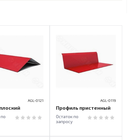
AGL-0121
AGL-0119
 плоский
Профиль пристенный
 по
Остаток по
запросу