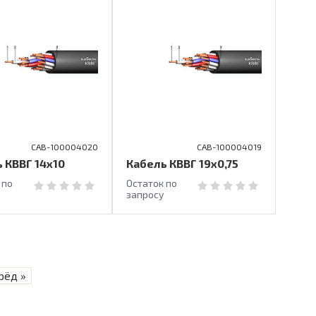
CAB-100004020
CAB-100004019
 КВВГ 14х10
Кабель КВВГ 19х0,75
 по
Остаток по
запросу
рёд »