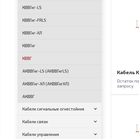
КВВГнг-LS
КВВГнг-FRLS
КВВГнг-ХЛ
КВВГнг
КВВГ
АКВВГнг-LS (АКВВГнгLS)
Кабель К
Остаток п
АКВВГнг-ХЛ (АКВВГнгХЛ)
запросу
АКВВГ
Кабели сигнальные огнестойкие
Кабели связи
Кабели управления