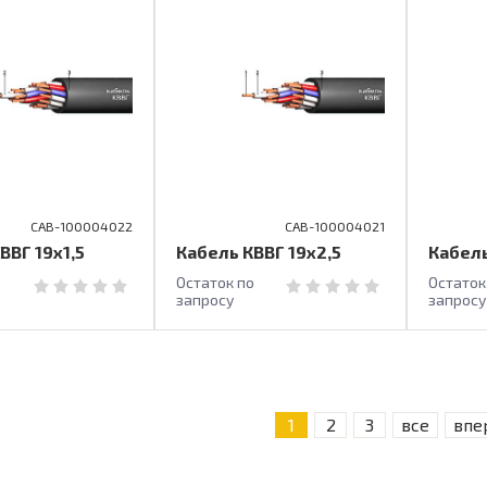
CAB-100004022
CAB-100004021
ВВГ 19х1,5
Кабель КВВГ 19х2,5
Кабель
о
Остаток по
Остаток
запросу
запросу
1
2
3
все
впе