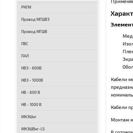
Применяе
РКГМ
Харак
Провод МГШВЭ
Элемент
Провод МГШВ
Мед
Изол
ПВС
Пле
ПАЛ
Экр
Обол
НВЭ - 600В
Кабели м
НВЭ - 1000В
предназн
НВ - 600 В
номиналь
НВ - 1000 В
Кабели п
МКЭШнг
Монтаж к
МКЭШВнг-LS
В готово