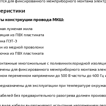
тся для фиксированного межприборного монтажа электр
теристики
ы констркуции провода МКШ:
ная луженая жила
яция из ПВХ пластиката
нка ПЭТ-Э
ан из медной проволоки
очка из ПВХ пластиката
онтажные многожильные с поливинилхлоридной изоляци
ачены для фиксированного межприборного монтажа элек
ном переменном напряжении до 500 В частоты до 400 Гц 
редназначены для эксплуатации при температуре окружаю
абелей без предварительного разогрева должен производ
м виде кабели выдерживают испытание напряжением перем