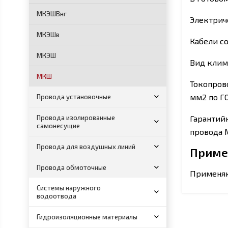
МКЭШВнг
Электриче
МКЭШв
Кабели со
МКЭШ
Вид клима
МКШ
Токопрово
мм2 по ГО
Провода установочные
Провода изолированные
Гарантий
самонесущие
провода 
Провода для воздушных линий
Приме
Провода обмоточные
Применяю
Системы наружного
водоотвода
Гидроизоляционные материалы